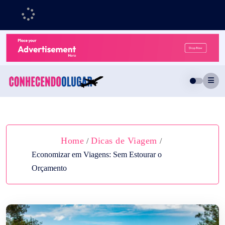
Skip
to
content
Home
Dicas de Viagem
/
/
Economizar em Viagens: Sem Estourar o
Orçamento