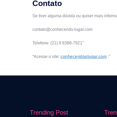
Contato
Se tiver alguma dúvida ou quiser mais inform
contato@conhecendo-lugar.com
Telefone: (21) 9 8388-7921″
“Acesse o site:
conhecendoolugar.com
.”
Trending Post
Tren