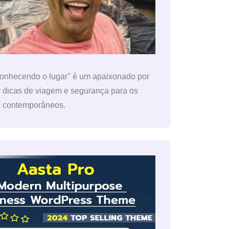
conhecendo o lugar" é um apaixonado por
r dicas de viagem e segurança para os
s contemporâneos.