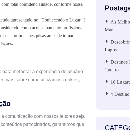
o com total confidencialidade, conforme nossa
Postag
eúdo apresentado no “Conhecendo o Lugar” é
As Melhor
 considerado como aconselhamento profissional.
Mar
 suas próprias pesquisas antes de tomar
Descobrin
dações.
Lagos
Destinos 
Janeiro
 para melhorar a experiência do usuário
er mais sobre como utilizamos cookies,
10 Lugare
4 Destino
ção
 a comunicação com nossos leitores seja
u conteúdos patrocinados, garantimos que
CATEG