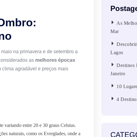
Postag
 Ombro:
As Melhor
Mar
no
Descobrin
 maio na primavera e de setembro a
Lagos
considerados as
melhores épocas
Destinos 
clima agradável e preços mais
Janeiro
10 Lugare
4 Destino
te variando entre 20 e 30 graus Celsius.
CATEG
ações naturais, como os Everglades, onde a