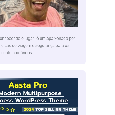
conhecendo o lugar" é um apaixonado por
r dicas de viagem e segurança para os
s contemporâneos.